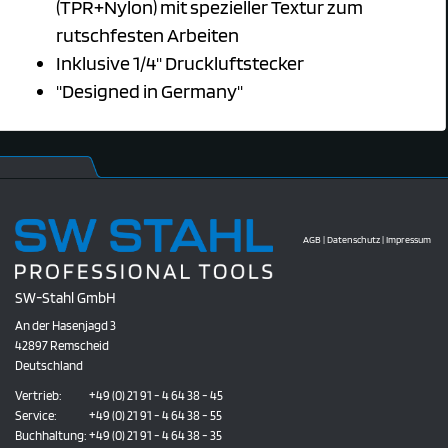
(TPR+Nylon) mit spezieller Textur zum
rutschfesten Arbeiten
Inklusive 1/4" Druckluftstecker
"Designed in Germany"
AGB
|
Datenschutz
|
Impressum
SW-Stahl GmbH
An der Hasenjagd 3
42897 Remscheid
Deutschland
Vertrieb:
+49 (0) 21 91 - 4 64 38 - 45
Service:
+49 (0) 21 91 - 4 64 38 - 55
Buchhaltung:
+49 (0) 21 91 - 4 64 38 - 35