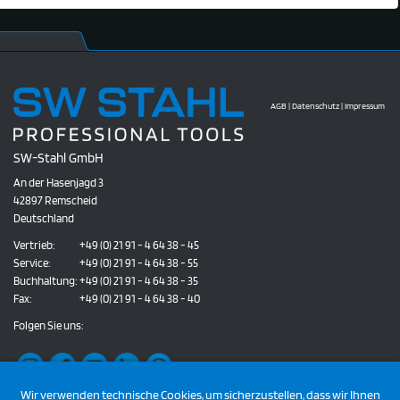
AGB
|
Datenschutz
|
Impressum
SW-Stahl GmbH
An der Hasenjagd 3
42897 Remscheid
Deutschland
Vertrieb:
+49 (0) 21 91 - 4 64 38 - 45
Service:
+49 (0) 21 91 - 4 64 38 - 55
Buchhaltung:
+49 (0) 21 91 - 4 64 38 - 35
Fax:
+49 (0) 21 91 - 4 64 38 - 40
Folgen Sie uns:
Wir verwenden technische Cookies, um sicherzustellen, dass wir Ihnen
Newsletter abonnieren: